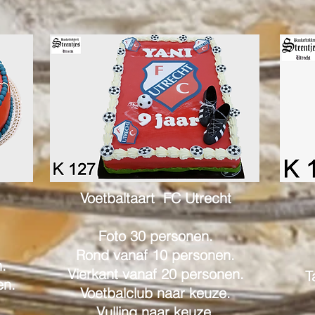
Voetbaltaart FC Utrecht
Foto 30 personen.
Rond vanaf 10 personen.
.
Vierkant vanaf 20 personen.
T
en.
Voetbalclub naar keuze.
Vulling naar keuze.