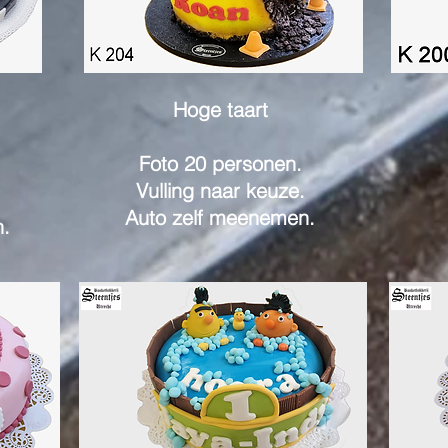
Hoge taart
Foto 20 personen.
Vulling naar keuze.
Auto zelf meenemen.
.