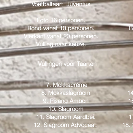
Voetbaltaart Juventus
Foto 16 personen.
Rond vanaf 10 personen.
B
Vierkant vanaf 20 personen.
Vulling naar keuze.
Vullingen voor Taarten
m
7. Mokkacréme
8. Mokkaslagroom
14
9. Pisang Ambon
1
10. Slagroom
11. Slagroom Aardbei.
1
12. Slagroom Advocaat.
18.