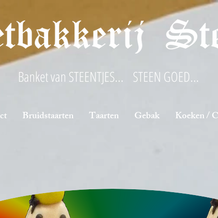
Banket van STEENTJES... STEEN GOED...
ct
Bruidstaarten
Taarten
Gebak
Koeken / 