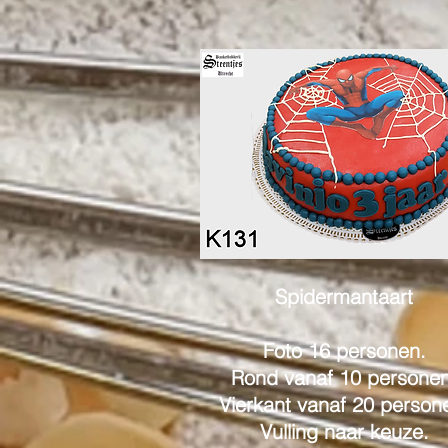
Spidermantaart
Foto 16 personen.
Rond vanaf 10 personen
Vierkant vanaf 20 person
Vulling naar keuze.