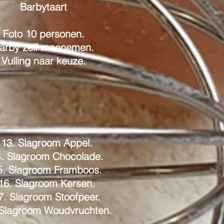
Barbytaart
Foto 10 personen.
arby zelf meenemen.
Vulling naar keuze.
13. Slagroom Appel.
. Slagroom Chocolade.
5. Slagroom Framboos.
16. Slagroom Kersen.
7. Slagroom Stoofpeer.
 Slagroom Woudvruchten.