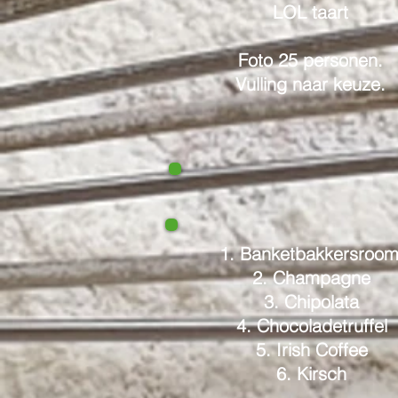
LOL taart
Foto 25 personen.
Vulling naar keuze.
1. Banketbakkersroo
2. Champagne
3. Chipolata
4. Chocoladetruffel
5. Irish Coffee
6. Kirsch