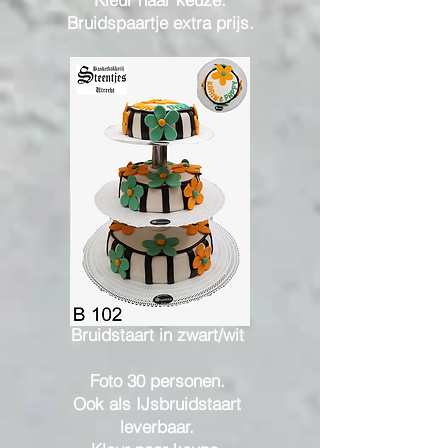
Bruidspaartje extra prijs.
Bruidstaart in zwart/wit
Foto 30 personen.
Ook als IJsbruidstaart
leverbaar.