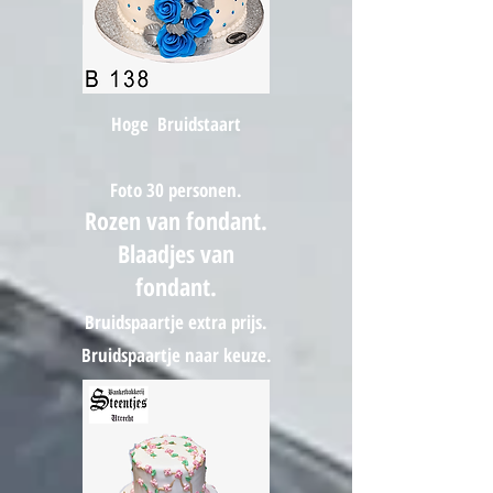
Hoge Bruidstaart
Foto 30
personen.
Rozen van fondant.
Blaadjes van
fondant.
Bruidspaartje extra prijs.
Bruidspaartje naar keuze.