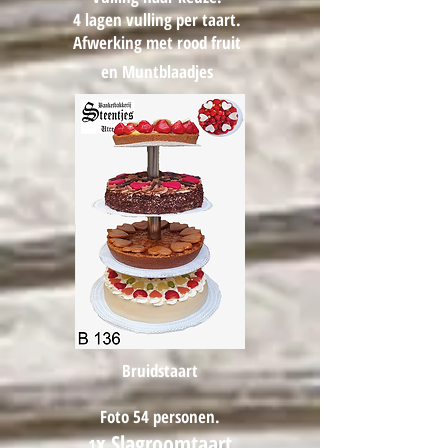
4 lagen vulling per taart.
Afwerking met rood fruit
en
Muntblaadjes
Bruidstaart
Foto 54
personen.
x Slagroomtaart
1