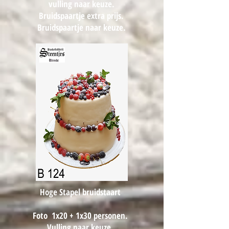
vulling naar keuze.
Bruidspaartje extra prijs.
Bruidspaartje naar keuze.
Hoge Stapel bruidstaart
Foto 1x20 + 1x30 personen.
Vulling naar keuze.