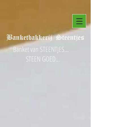
Banket van STEENTJES...
STEEN GOED...