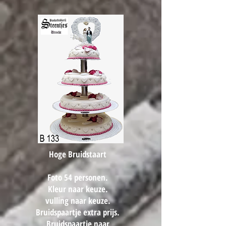
Hoge Bruidstaart
Foto 54 personen.
Kleur naar keuze.
vulling naar keuze.
Bruidspaartje extra prijs.
Bruidspaartje naar