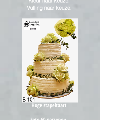
Kleur naar keuze.
Vulling naar keuze.
Hoge stapeltaart
Foto 60 personen.
Vulling naar keuze.
4 lagen vulling per taart.