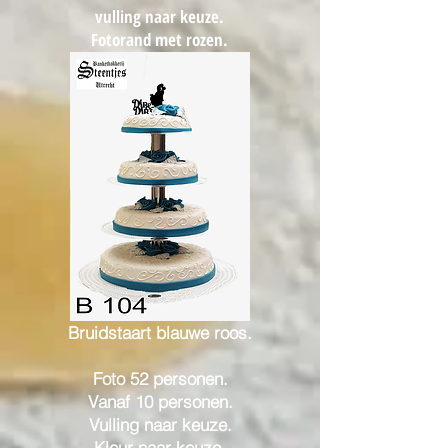
vulling naar keuze.
Fotorand met rozen.
Bruidstaart blauwe roos.
Foto 52 personen.
Vanaf 10 personen.
Vulling naar keuze.
Kleur naar keuze.