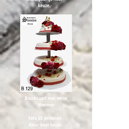
keuze.
Bruidstaart met verse
bloemen
Foto 58 personen.
Kleur naar keuze.