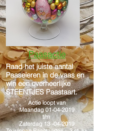
Paasactie
Raad het juiste aantal
Paaseieren in de vaas en
win een overheerlijke
STEENTJES Paastaart.
Actie
loopt van
Maandag
01-04-2019
t/m
Zaterdag
13 -04-2019
Te winnen Paastaarten :
3 stuks