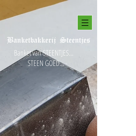
Banket van STEENTJES...
STEEN GOED...