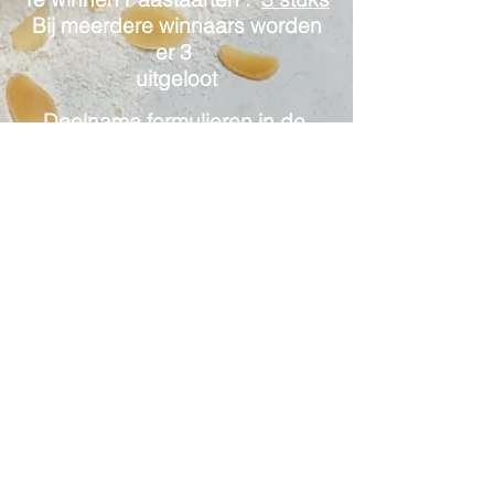
Bij meerdere winnaars worden
er 3
uitgeloot
Deelname formulieren in de
winkel verkrijgbaar
Voor meer Paasideeën KLIK
HIER